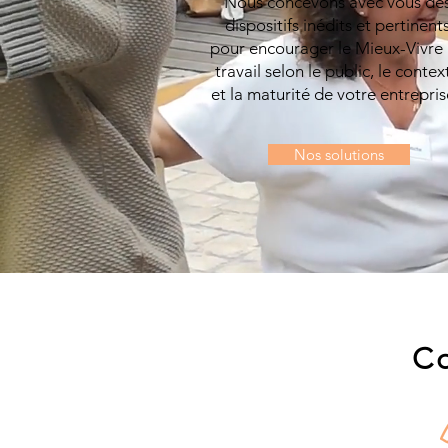
Nous concevons avec vous de
dispositifs inédits et pertinent
pour encourager le Mieux-Vivre
travail selon le public, le contex
et la maturité de votre entrepri
Nos solutions
Co