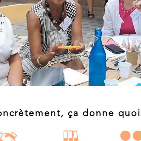
s
s
 au
te
se.
ncrètement, ça donne quoi 