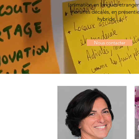
(animation en langues étrangèr
horaires décalés, en présenti
hybride,...).
Nous contacter