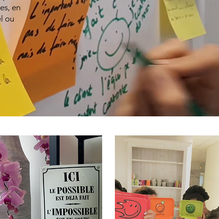
es, en
el ou