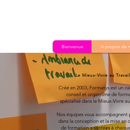
Bienvenue
A propos de no
Le Mieux-Vivre au Travail
Créé en 2003, Formatys est un ca
conseil et organisme de form
spécialisé dans le Mieux-Vivre au 
Nos équipes vous accompagnent p
dans la conception et la mise en 
de formation adaptées à chaque