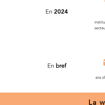
En
2024
instit
secteu
En
bref
ans d
La w