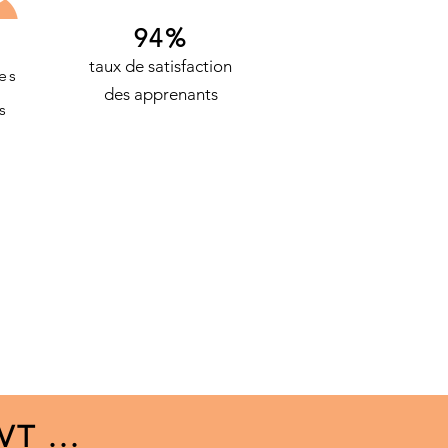
94%
8
taux de satisfaction
es
des apprenants
s
T ...