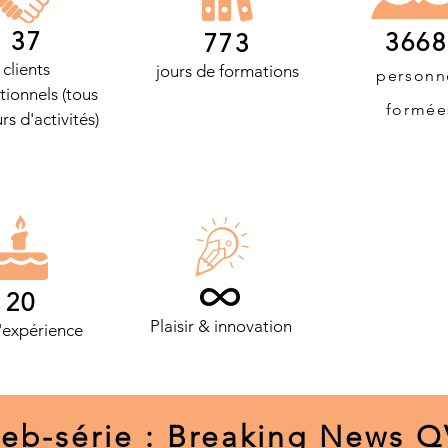
37
366
773
clients
jours de formations
personn
utionnels
(tous
formée
rs d'activités)
20
Plaisir & innovation
'expérience
eb-série : Breaking News QV