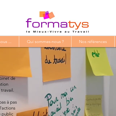
us ...
Qui sommes-nous ?
Nos références
binet de
ation
travail.
as à pas
d'actions
 public