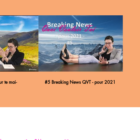
r te mai-
#5 Breaking News QVT - pour 2021