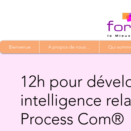
Bienvenue
A propos de nous ...
Qui somme
12h pour dével
intelligence rel
Process Com®