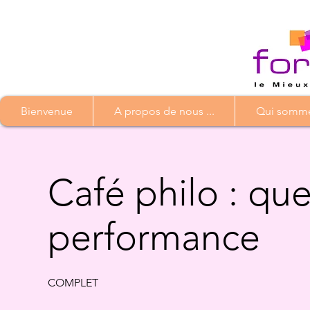
Bienvenue
A propos de nous ...
Qui somme
Café philo : que
performance
COMPLET