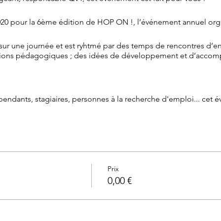
20 pour la 6ème édition de HOP ON !, l’événement annuel org
ur une journée et est ryhtmé par des temps de rencontres d’ent
tions pédagogiques ; des idées de développement et d’acco
pendants, stagiaires, personnes à la recherche d'emploi... cet 
otre profil et reviendra vers vous pour vous confirmer votre ins
ent vous seront transférés par mail.
Prix
0,00 €