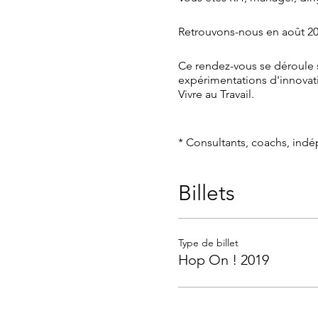
Retrouvons-nous en août 20
Ce rendez-vous se déroule s
expérimentations d'innova
Vivre au Travail.
* Consultants, coachs, indé
acteurs d'entreprises.
L'équipe Formatys étudiera v
Billets
Tous les détails de l'événem
Type de billet
Hop On ! 2019