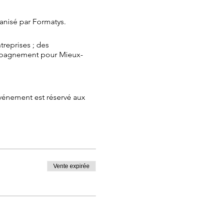
anisé par Formatys.
reprises ; des
mpagnement pour Mieux-
événement est réservé aux
cription.
Vente expirée