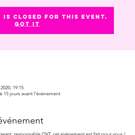
 is closed for this event.
Got It
 2020, 19:15
élé 15 jours avant l'événement
'événement
geant, responsable QVT, cet événement est fait pour vous !