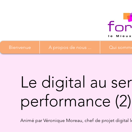
Bienvenue
A propos de nous ...
Qui somme
Le digital au se
performance (2)
Animé par Véronique Moreau, chef de projet digital l