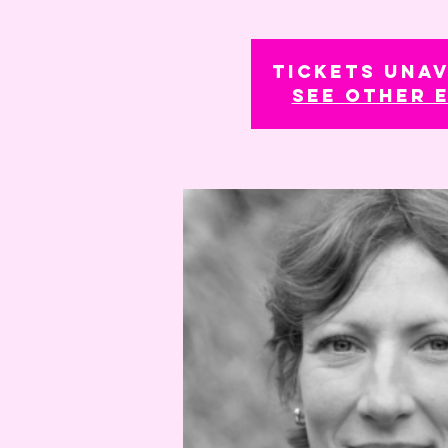
Tickets Unav
See other 