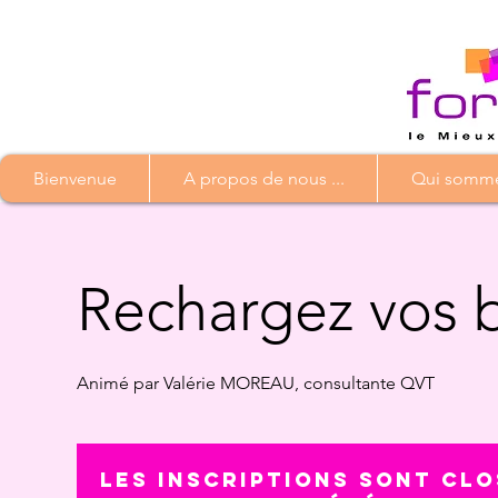
Bienvenue
A propos de nous ...
Qui somme
Rechargez vos b
Animé par Valérie MOREAU, consultante QVT
Les inscriptions sont clo