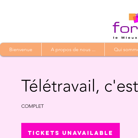
Bienvenue
A propos de nous ...
Qui somme
Télétravail, c'es
COMPLET
Tickets Unavailable