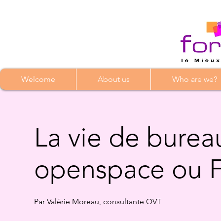
Welcome
About us
Who are we?
La vie de burea
openspace ou Fl
Par Valérie Moreau, consultante QVT