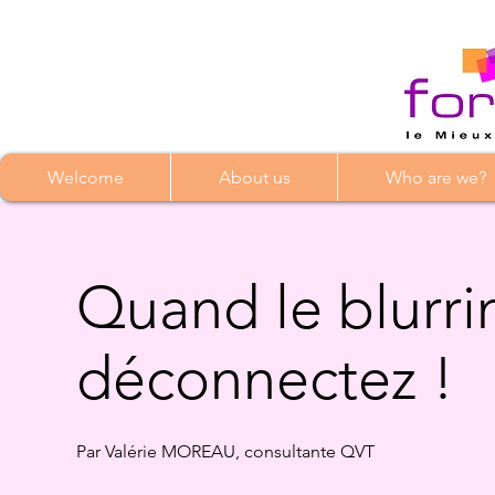
Welcome
About us
Who are we?
Quand le blurri
déconnectez !
Par Valérie MOREAU, consultante QVT